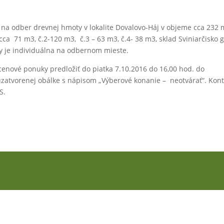
na odber drevnej hmoty v lokalite Dovalovo-Háj v objeme cca 232 
– cca 71 m3, č.2-120 m3, č.3 – 63 m3, č.4- 38 m3, sklad Sviniarčisko 
y je individuálna na odbernom mieste.
enové ponuky predložiť do piatka 7.10.2016 do 16,00 hod. do
 uzatvorenej obálke s nápisom „Výberové konanie – neotvárať“. Kont
S.