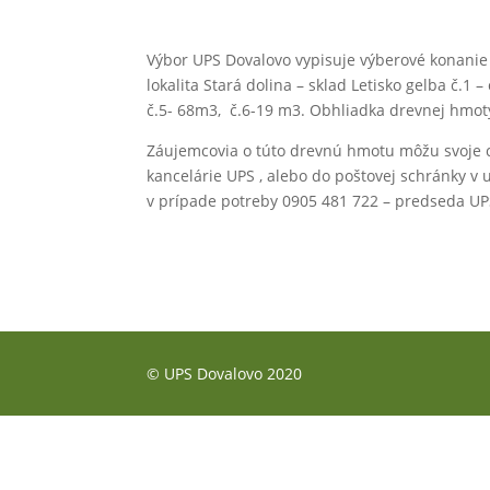
Výbor UPS Dovalovo vypisuje výberové konanie 
lokalita Stará dolina – sklad Letisko gelba č.1 
č.5- 68m3, č.6-19 m3. Obhliadka drevnej hmot
Záujemcovia o túto drevnú hmotu môžu svoje c
kancelárie UPS , alebo do poštovej schránky v
v prípade potreby 0905 481 722 – predseda UP
© UPS Dovalovo 2020