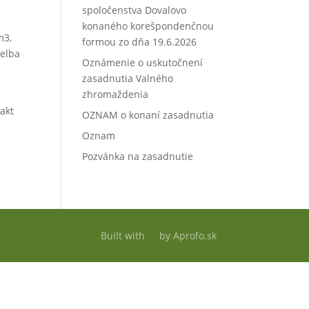
spoločenstva Dovalovo
konaného korešpondenčnou
m3,
formou zo dňa 19.6.2026
gelba
Oznámenie o uskutočnení
zasadnutia Valného
zhromaždenia
akt
OZNAM o konaní zasadnutia
Oznam
Pozvánka na zasadnutie
Built with
by
Aprofo.sk